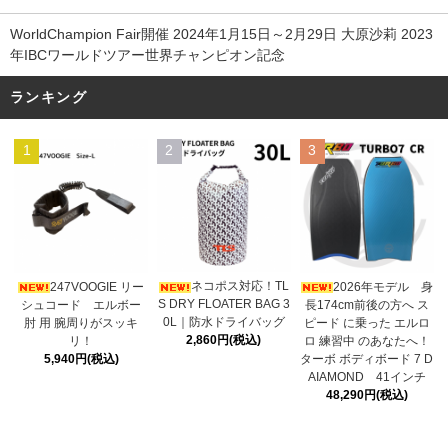
WorldChampion Fair開催 2024年1月15日～2月29日 大原沙莉 2023
年IBCワールドツアー世界チャンピオン記念
ランキング
1
2
3
ネコポス対応！TL
247VOOGIE リー
2026年モデル 身
S DRY FLOATER BAG 3
シュコード エルボー
長174cm前後の方へ ス
0L｜防水ドライバッグ
肘 用 腕周りがスッキ
ピード に乗った エルロ
2,860円(税込)
リ！
ロ 練習中 のあなたへ！
5,940円(税込)
ターボ ボディボード 7 D
AIAMOND 41インチ
48,290円(税込)