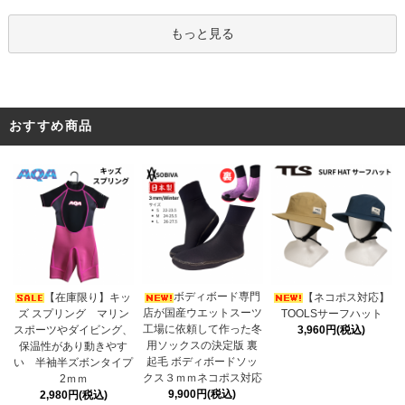
もっと見る
おすすめ商品
ボディボード専門
【在庫限り】キッ
【ネコポス対応】
店が国産ウエットスーツ
ズ スプリング マリン
TOOLSサーフハット
工場に依頼して作った冬
スポーツやダイビング、
3,960円(税込)
用ソックスの決定版 裏
保温性があり動きやす
起毛 ボディボードソッ
い 半袖半ズボンタイプ
クス３ｍｍネコポス対応
2ｍｍ
9,900円(税込)
2,980円(税込)