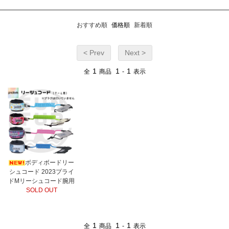
おすすめ順
価格順
新着順
< Prev
Next >
1
1
1
全
商品
-
表示
ボディボードリー
シュコード 2023プライ
ドMリーシュコード腕用
SOLD OUT
1
1
1
全
商品
-
表示