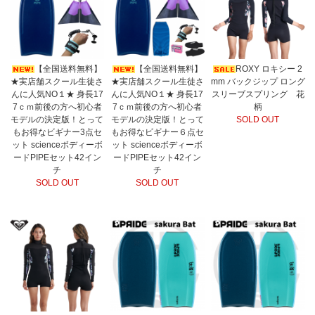
【全国送料無料】
【全国送料無料】
ROXY ロキシー 2
★実店舗スクール生徒さ
★実店舗スクール生徒さ
mm バックジップ ロング
んに人気NO１★ 身長17
んに人気NO１★ 身長17
スリーブスプリング 花
7ｃｍ前後の方へ初心者
7ｃｍ前後の方へ初心者
柄
モデルの決定版！とって
モデルの決定版！とって
SOLD OUT
もお得なビギナー3点セ
もお得なビギナー６点セ
ット scienceボディーボ
ット scienceボディーボ
ードPIPEセット42イン
ードPIPEセット42イン
チ
チ
SOLD OUT
SOLD OUT