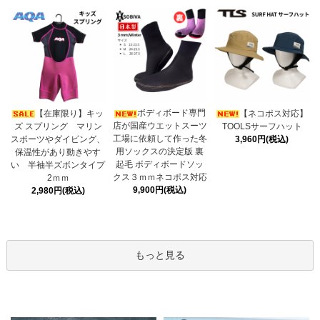
ボディボード専門
【在庫限り】キッ
【ネコポス対応】
店が国産ウエットスーツ
ズ スプリング マリン
TOOLSサーフハット
工場に依頼して作った冬
スポーツやダイビング、
3,960円(税込)
用ソックスの決定版 裏
保温性があり動きやす
起毛 ボディボードソッ
い 半袖半ズボンタイプ
クス３ｍｍネコポス対応
2ｍｍ
9,900円(税込)
2,980円(税込)
もっと見る