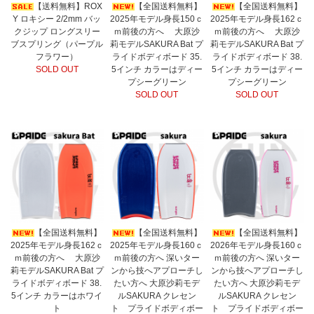
【送料無料】ROX
【全国送料無料】
【全国送料無料】
Y ロキシー 2/2mm バッ
2025年モデル身長150ｃ
2025年モデル身長162ｃ
クジップ ロングスリー
ｍ前後の方へ 大原沙
ｍ前後の方へ 大原沙
ブスプリング（パープル
莉モデルSAKURA Bat プ
莉モデルSAKURA Bat プ
フラワー）
ライドボディボード 35.
ライドボディボード 38.
SOLD OUT
5インチ カラーはディー
5インチ カラーはディー
プシーグリーン
プシーグリーン
SOLD OUT
SOLD OUT
【全国送料無料】
【全国送料無料】
【全国送料無料】
2025年モデル身長162ｃ
2025年モデル身長160ｃ
2026年モデル身長160ｃ
ｍ前後の方へ 大原沙
ｍ前後の方へ 深いター
ｍ前後の方へ 深いター
莉モデルSAKURA Bat プ
ンから技へアプローチし
ンから技へアプローチし
ライドボディボード 38.
たい方へ 大原沙莉モデ
たい方へ 大原沙莉モデ
5インチ カラーはホワイ
ルSAKURA クレセン
ルSAKURA クレセン
ト
ト プライドボディボー
ト プライドボディボー