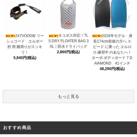
ネコポス対応！TL
247VOOGIE リー
2026年モデル 身
S DRY FLOATER BAG 3
シュコード エルボー
長174cm前後の方へ ス
0L｜防水ドライバッグ
肘 用 腕周りがスッキ
ピード に乗った エルロ
2,860円(税込)
リ！
ロ 練習中 のあなたへ！
5,940円(税込)
ターボ ボディボード 7 D
AIAMOND 41インチ
48,290円(税込)
もっと見る
おすすめ商品