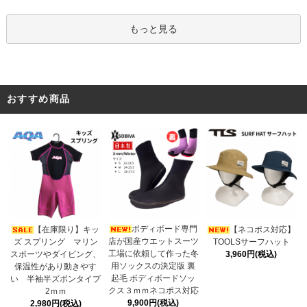
もっと見る
おすすめ商品
ボディボード専門
【在庫限り】キッ
【ネコポス対応】
店が国産ウエットスーツ
ズ スプリング マリン
TOOLSサーフハット
工場に依頼して作った冬
スポーツやダイビング、
3,960円(税込)
用ソックスの決定版 裏
保温性があり動きやす
起毛 ボディボードソッ
い 半袖半ズボンタイプ
クス３ｍｍネコポス対応
2ｍｍ
9,900円(税込)
2,980円(税込)