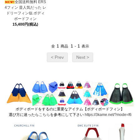
全国送料無料 ERS
4フィン 昔人気だった レ
ドリーフィン似 ボディ
ボードフィン
15,400円(税込)
1
1
1
全
商品
-
表示
< Prev
Next >
ボディボードをするのに重要なアイテム【ボディボードフィン】
選び方に迷ったら
こちら
を参考にして下さい
https://3kame.net/?mode=f6