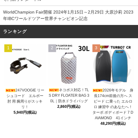
WorldChampion Fair開催 2024年1月15日～2月29日 大原沙莉 2023
年IBCワールドツアー世界チャンピオン記念
ランキング
1
2
3
ネコポス対応！TL
247VOOGIE リー
2026年モデル 身
S DRY FLOATER BAG 3
シュコード エルボー
長174cm前後の方へ ス
0L｜防水ドライバッグ
肘 用 腕周りがスッキ
ピード に乗った エルロ
2,860円(税込)
リ！
ロ 練習中 のあなたへ！
5,940円(税込)
ターボ ボディボード 7 D
AIAMOND 41インチ
48,290円(税込)