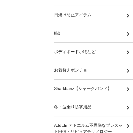
日焼け防止アイテム
時計
ボディボード小物など
お着替えポンチョ
Sharkbanz【シャークバンド】
冬・波乗り防寒用品
AddElmアドエルム不思議なブレスッ
トFPSトリピュアテクノロジー