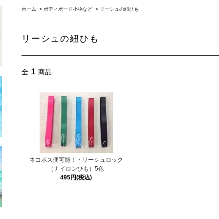
ホーム
>
ボディボード小物など
>
リーシュの紐ひも
リーシュの紐ひも
1
全
商品
ネコポス便可能！・リーシュロック
（ナイロンひも）5色
495円(税込)