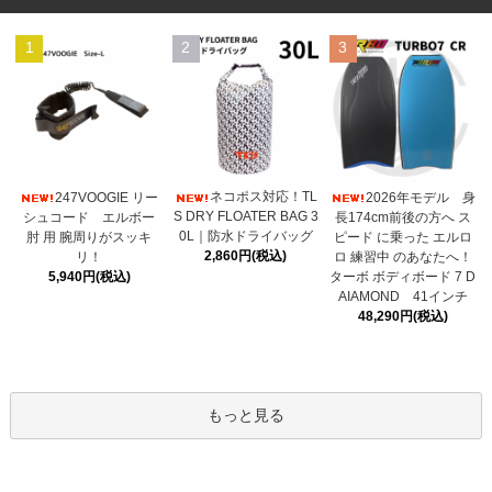
1
2
3
ネコポス対応！TL
247VOOGIE リー
2026年モデル 身
S DRY FLOATER BAG 3
シュコード エルボー
長174cm前後の方へ ス
0L｜防水ドライバッグ
肘 用 腕周りがスッキ
ピード に乗った エルロ
2,860円(税込)
リ！
ロ 練習中 のあなたへ！
5,940円(税込)
ターボ ボディボード 7 D
AIAMOND 41インチ
48,290円(税込)
もっと見る