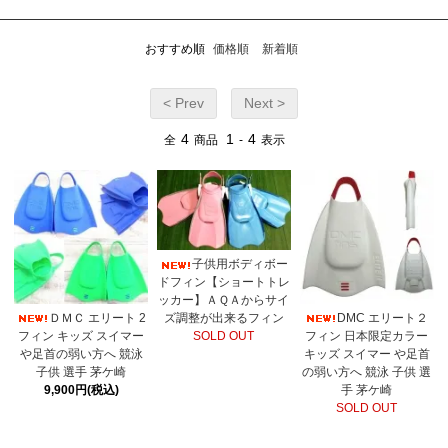
おすすめ順
価格順
新着順
< Prev
Next >
4
1
4
全
商品
-
表示
子供用ボディボー
ドフィン【ショートトレ
ッカー】ＡＱＡからサイ
ＤＭＣ エリート 2
DMC エリート２
ズ調整が出来るフィン
フィン キッズ スイマー
フィン 日本限定カラー
SOLD OUT
や足首の弱い方へ 競泳
キッズ スイマー や足首
子供 選手 茅ケ崎
の弱い方へ 競泳 子供 選
9,900円(税込)
手 茅ケ崎
SOLD OUT