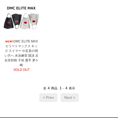
DMC ELITE MAX
エリートマックス キッ
ズ スイマー や足首の弱
い方へ 水泳練習 競泳 左
右非対称 子供 選手 茅ケ
崎
SOLD OUT
4
1
4
全
商品
-
表示
< Prev
Next >