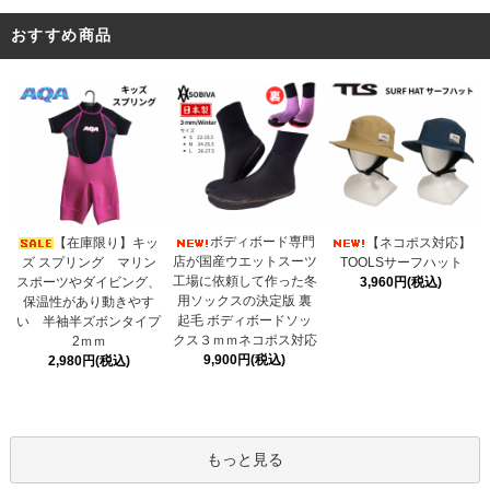
おすすめ商品
ボディボード専門
【在庫限り】キッ
【ネコポス対応】
店が国産ウエットスーツ
ズ スプリング マリン
TOOLSサーフハット
工場に依頼して作った冬
スポーツやダイビング、
3,960円(税込)
用ソックスの決定版 裏
保温性があり動きやす
起毛 ボディボードソッ
い 半袖半ズボンタイプ
クス３ｍｍネコポス対応
2ｍｍ
9,900円(税込)
2,980円(税込)
もっと見る