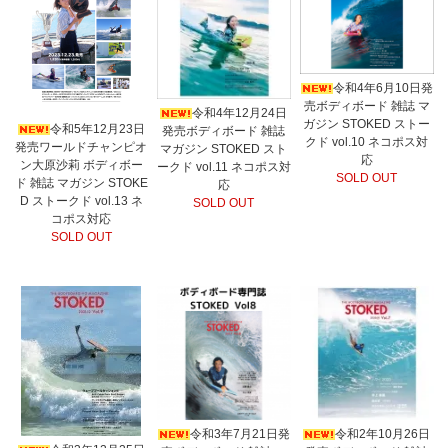
令和4年6月10日発
売ボディボード 雑誌 マ
令和4年12月24日
ガジン STOKED ストー
令和5年12月23日
発売ボディボード 雑誌
クド vol.10 ネコポス対
発売ワールドチャンピオ
マガジン STOKED スト
応
ン大原沙莉 ボディボー
ークド vol.11 ネコポス対
SOLD OUT
ド 雑誌 マガジン STOKE
応
D ストークド vol.13 ネ
SOLD OUT
コポス対応
SOLD OUT
令和3年7月21日発
令和2年10月26日