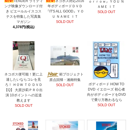
TENDER ライディ
ネコポス対応2016
ｏｒｒｏｗ』ＹＯＵ Ｎ
ング映像ダウンロード付
年ボディボードＤＶＤ
ＡＭＥ ＩＴ
き ピエールルイスコス
『IT'S ALL GOOD』ＹＯ
SOLD OUT
テスを特集した写真集
Ｕ ＮＡＭＥ ＩＴ
マガジン
SOLD OUT
4,378円(税込)
ネコポス便可能！更に上
術プロジェクト
達したいならコレを見
原点回帰・湘南特集
ボディボード HOW TO
ろ！ ＨＯＷ ＴＯ ＤＶＤ
SOLD OUT
DVD イエローズ 初心者
【Q】 大原沙莉ＰＲＯ出
向がボディボードをDVD
演 10ポイントへの近道
で乗り方教わるなら
教えます
SOLD OUT
SOLD OUT