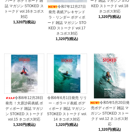
バード ボディボード 雑
ード 雑誌 マガジン STO
誌 マガジン STOKED ス
KED ストークド vol.18
令和7年12月27日
トークド vol.16ネコポス
ネコポス対応
発売 表紙アレキサンド
対応
1,320円(税込)
ラ・リンダー ボディボ
1,320円(税込)
ード 雑誌 マガジン STO
KED ストークド vol.17
ネコポス対応
1,320円(税込)
令和6年12月28日
令和6年6月1日発売 リリ
令和5年5月20日発
発売 ！大原沙莉表紙 ボ
ー・ポラード表紙 ボデ
売ボディボード 雑誌 マ
ディボード 雑誌 マガジ
ィボード 雑誌 マガジン
ガジン STOKED ストー
ン STOKED ストークド
STOKED ストークド vol.
クド vol.12 ネコポス対
vol.15 ネコポス対応
14 ネコポス対応
応
1,320円(税込)
1,320円(税込)
1,320円(税込)