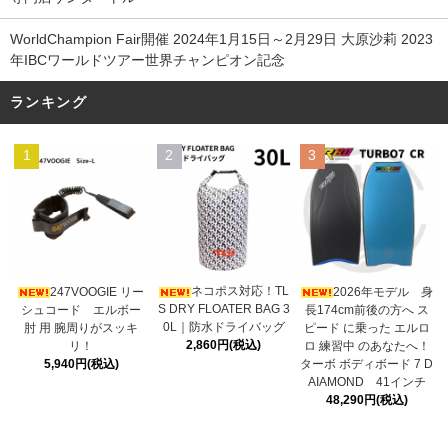
WorldChampion Fair開催 2024年1月15日～2月29日 大原沙莉 2023
年IBCワールドツアー世界チャンピオン記念
ランキング
1
2
3
ネコポス対応！TL
247VOOGIE リー
2026年モデル 身
S DRY FLOATER BAG 3
シュコード エルボー
長174cm前後の方へ ス
0L｜防水ドライバッグ
肘 用 腕周りがスッキ
ピード に乗った エルロ
2,860円(税込)
リ！
ロ 練習中 のあなたへ！
5,940円(税込)
ターボ ボディボード 7 D
AIAMOND 41インチ
48,290円(税込)