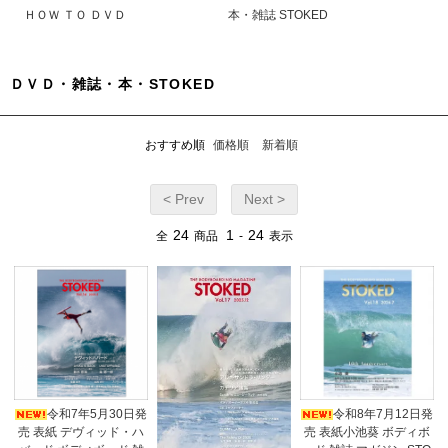
ＨＯＷ ＴＯ ＤＶＤ
本・雑誌 STOKED
ＤＶＤ・雑誌・本・STOKED
おすすめ順
価格順
新着順
< Prev
Next >
24
1
24
全
商品
-
表示
令和7年5月30日発
令和8年7月12日発
売 表紙 デヴィッド・ハ
売 表紙小池葵 ボディボ