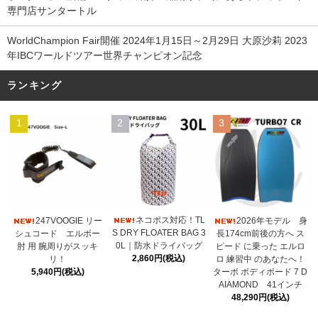
専門店サンタートル
WorldChampion Fair開催 2024年1月15日～2月29日 大原沙莉 2023
年IBCワールドツアー世界チャンピオン記念
ランキング
1
2
3
ネコポス対応！TL
247VOOGIE リー
2026年モデル 身
S DRY FLOATER BAG 3
シュコード エルボー
長174cm前後の方へ ス
0L｜防水ドライバッグ
肘 用 腕周りがスッキ
ピード に乗った エルロ
2,860円(税込)
リ！
ロ 練習中 のあなたへ！
5,940円(税込)
ターボ ボディボード 7 D
AIAMOND 41インチ
48,290円(税込)