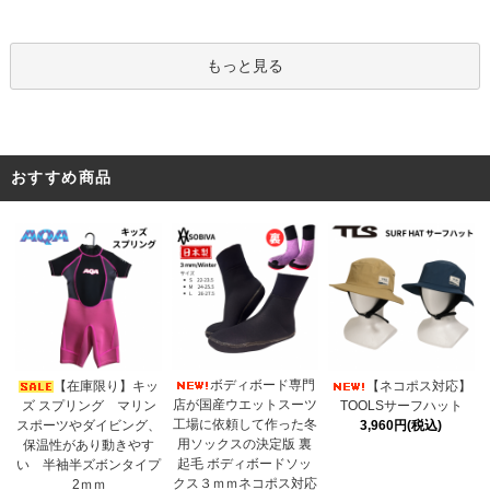
もっと見る
おすすめ商品
ボディボード専門
【在庫限り】キッ
【ネコポス対応】
店が国産ウエットスーツ
ズ スプリング マリン
TOOLSサーフハット
工場に依頼して作った冬
スポーツやダイビング、
3,960円(税込)
用ソックスの決定版 裏
保温性があり動きやす
起毛 ボディボードソッ
い 半袖半ズボンタイプ
クス３ｍｍネコポス対応
2ｍｍ