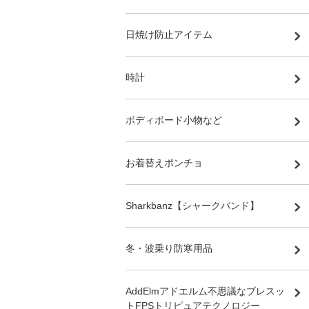
日焼け防止アイテム
時計
ボディボード小物など
お着替えポンチョ
Sharkbanz【シャークバンド】
冬・波乗り防寒用品
AddElmアドエルム不思議なブレスッ
トFPSトリピュアテクノロジー