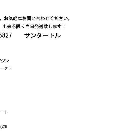
ガジン
トークド
ワート
彩加