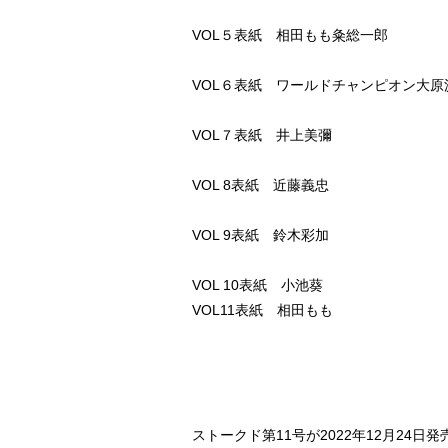
VOL５表紙 相田もも粂総一郎
VOL６表紙 ワールドチャンピオン大原
VOL７表紙 井上美彌
VOL 8表紙 近藤義忠
VOL 9表紙 鈴木彩加
VOL 10表紙 小池葵
VOL11表紙 相田もも
ストークド第11号が2022年12月24日発