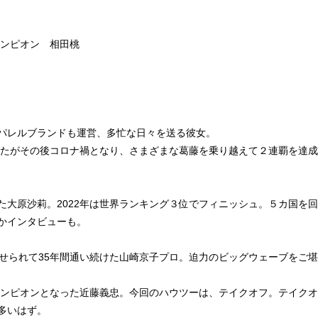
ャンピオン 相田桃
パレルブランドも運営、多忙な日々を送る彼女。
得したがその後コロナ禍となり、さまざまな葛藤を乗り越えて２連覇を達
原沙莉。2022年は世界ランキング３位でフィニッシュ。５カ国を回ったsar
かインタビューも。
に魅せられて35年間通い続けた山崎京子プロ。迫力のビッグウェーブをご
チャンピオンとなった近藤義忠。今回のハウツーは、テイクオフ。テイク
多いはず。