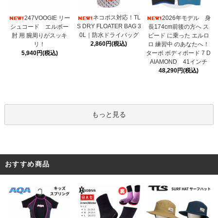
ネコポス対応！TL
247VOOGIE リー
2026年モデル 身
S DRY FLOATER BAG 3
シュコード エルボー
長174cm前後の方へ ス
0L｜防水ドライバッグ
肘 用 腕周りがスッキ
ピード に乗った エルロ
2,860円(税込)
リ！
ロ 練習中 のあなたへ！
5,940円(税込)
ターボ ボディボード 7 D
AIAMOND 41インチ
48,290円(税込)
もっと見る
おすすめ商品