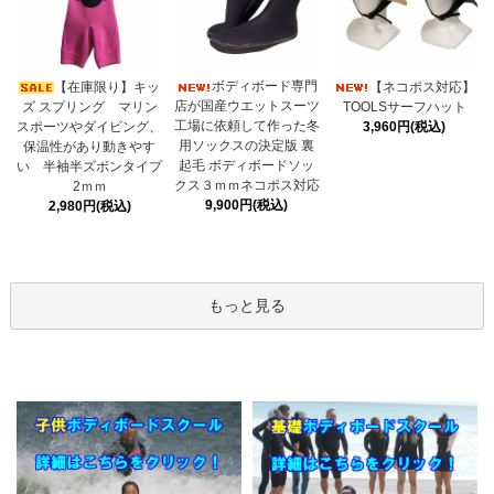
ボディボード専門
【在庫限り】キッ
【ネコポス対応】
店が国産ウエットスーツ
ズ スプリング マリン
TOOLSサーフハット
工場に依頼して作った冬
スポーツやダイビング、
3,960円(税込)
用ソックスの決定版 裏
保温性があり動きやす
起毛 ボディボードソッ
い 半袖半ズボンタイプ
クス３ｍｍネコポス対応
2ｍｍ
9,900円(税込)
2,980円(税込)
もっと見る