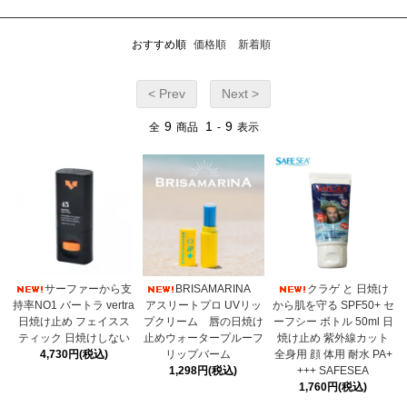
おすすめ順
価格順
新着順
< Prev
Next >
9
1
9
全
商品
-
表示
サーファーから支
BRISAMARINA
クラゲ と 日焼け
持率NO1 バートラ vertra
アスリートプロ UVリッ
から肌を守る SPF50+ セ
日焼け止め フェイスス
プクリーム 唇の日焼け
ーフシー ボトル 50ml 日
ティック 日焼けしない
止めウォータープルーフ
焼け止め 紫外線カット
4,730円(税込)
リップバーム
全身用 顔 体用 耐水 PA+
1,298円(税込)
+++ SAFESEA
1,760円(税込)