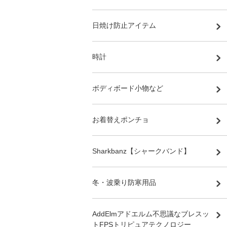
日焼け防止アイテム
時計
ボディボード小物など
お着替えポンチョ
Sharkbanz【シャークバンド】
冬・波乗り防寒用品
AddElmアドエルム不思議なブレスッ
トFPSトリピュアテクノロジー