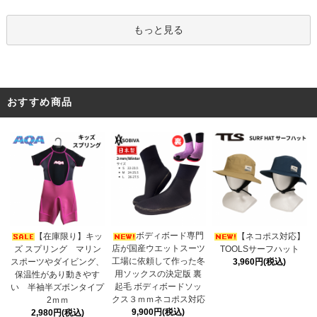
もっと見る
おすすめ商品
ボディボード専門
【在庫限り】キッ
【ネコポス対応】
店が国産ウエットスーツ
ズ スプリング マリン
TOOLSサーフハット
工場に依頼して作った冬
スポーツやダイビング、
3,960円(税込)
用ソックスの決定版 裏
保温性があり動きやす
起毛 ボディボードソッ
い 半袖半ズボンタイプ
クス３ｍｍネコポス対応
2ｍｍ
9,900円(税込)
2,980円(税込)