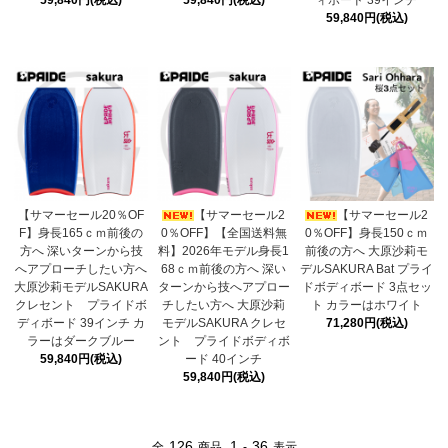
59,840円(税込)
59,840円(税込)
ィボード 39インチ
59,840円(税込)
【サマーセール20％OF
【サマーセール2
【サマーセール2
F】身長165ｃｍ前後の
0％OFF】【全国送料無
0％OFF】身長150ｃｍ
方へ 深いターンから技
料】2026年モデル身長1
前後の方へ 大原沙莉モ
へアプローチしたい方へ
68ｃｍ前後の方へ 深い
デルSAKURA Bat プライ
大原沙莉モデルSAKURA
ターンから技へアプロー
ドボディボード 3点セッ
クレセント プライドボ
チしたい方へ 大原沙莉
ト カラーはホワイト
ディボード 39インチ カ
モデルSAKURA クレセ
71,280円(税込)
ラーはダークブルー
ント プライドボディボ
59,840円(税込)
ード 40インチ
59,840円(税込)
126
1
36
全
商品
-
表示