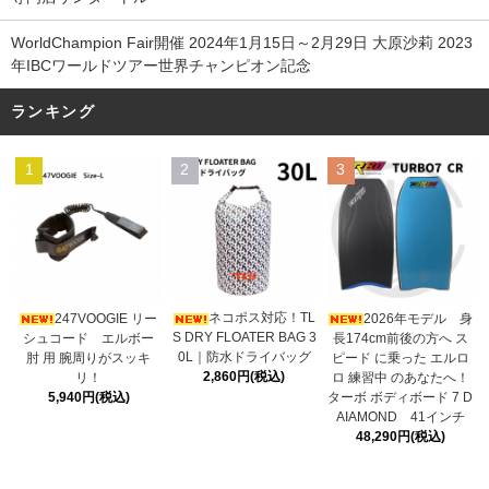
WorldChampion Fair開催 2024年1月15日～2月29日 大原沙莉 2023
年IBCワールドツアー世界チャンピオン記念
ランキング
1
2
3
ネコポス対応！TL
247VOOGIE リー
2026年モデル 身
S DRY FLOATER BAG 3
シュコード エルボー
長174cm前後の方へ ス
0L｜防水ドライバッグ
肘 用 腕周りがスッキ
ピード に乗った エルロ
2,860円(税込)
リ！
ロ 練習中 のあなたへ！
5,940円(税込)
ターボ ボディボード 7 D
AIAMOND 41インチ
48,290円(税込)