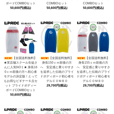
ボードCOMBOセット
COMBOセット
COMBOセット
50,600円(税込)
50,600円(税込)
50,600円(税込)
【全国送料無料】
【全国送料無料】
【全国送料無料】
★実店舗スクール生徒さ
身長150ｃｍ前後の方
身長155ｃｍ前後の方
んに人気NO１★ 身長16
へ 安定感と乗りやすさ
へ 安定感と乗りやすさ
0ｃｍ前後の方へ初心者
を追求した伝統のプライ
を追求した伝統のプライ
モデルの決定版！とって
ドボディボード初心者モ
ドボディボード初心者モ
もお得なビギナー６点セ
デルＣＯＭＢＯ
デルＣＯＭＢＯ
ット プライドボディー
29,700円(税込)
29,700円(税込)
ボードCOMBOセット
50,600円(税込)