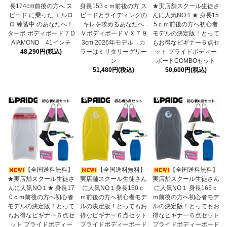
長174cm前後の方へ ス
身長153ｃｍ前後の方 ス
★実店舗スクール生徒さ
ピード に乗った エルロ
ピードとライディングの
んに人気NO１★ 身長15
ロ 練習中 のあなたへ！
キレを求めるあなたへ
5ｃｍ前後の方へ初心者
ターボ ボディボード 7 D
ＶボディボードＶＸ７ 9
モデルの決定版！とって
AIAMOND 41インチ
3cm 2026年モデル カ
もお得なビギナー６点セ
48,290円(税込)
ラーはミリタリーグリー
ット プライドボディー
ン
ボードCOMBOセット
51,480円(税込)
50,600円(税込)
【全国送料無料】
【全国送料無料】
【全国送料無料】
★実店舗スクール生徒さ
実店舗スクール生徒さん
実店舗スクール生徒さん
んに人気NO１★ 身長17
に人気NO１身長150ｃ
に人気NO１ 身長165ｃ
0ｃｍ前後の方へ初心者
ｍ前後の方へ初心者モデ
ｍ前後の方へ初心者モデ
モデルの決定版！とって
ルの決定版！とってもお
ルの決定版！とってもお
もお得なビギナー６点セ
得なビギナー６点セット
得なビギナー６点セット
ット プライドボディー
プライドボディーボード
プライドボディーボード