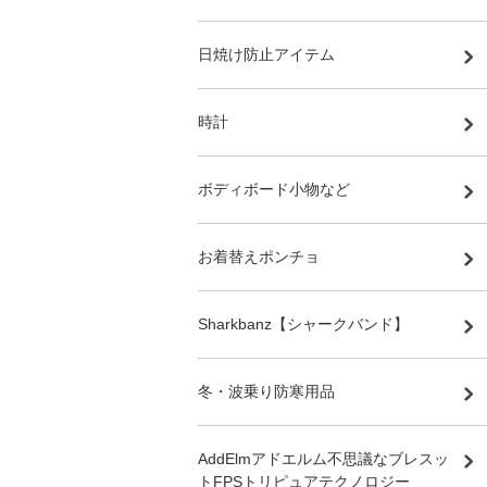
日焼け防止アイテム
時計
ボディボード小物など
お着替えポンチョ
Sharkbanz【シャークバンド】
冬・波乗り防寒用品
AddElmアドエルム不思議なブレスッ
トFPSトリピュアテクノロジー