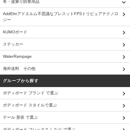
冬・波乗り防寒用品
AddElmアドエルム不思議なブレスットFPSトリピュアテクノロ
ジー
KUMOボード
ステッカー
WaterRampage
海外送料 その他
グループから探す
ボディボード ブランド で選ぶ
ボディボード スタイルで選ぶ
テール 形状 で選ぶ
ボディボード フレックス しなり で選ぶ