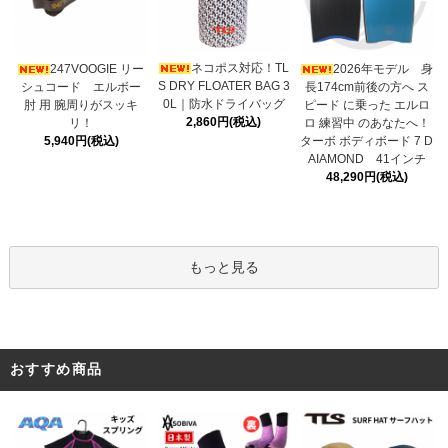
ネコポス対応！TL
247VOOGIE リー
2026年モデル 身
S DRY FLOATER BAG 3
シュコード エルボー
長174cm前後の方へ ス
0L｜防水ドライバッグ
肘 用 腕周りがスッキ
ピード に乗った エルロ
2,860円(税込)
リ！
ロ 練習中 のあなたへ！
5,940円(税込)
ターボ ボディボード 7 D
AIAMOND 41インチ
48,290円(税込)
もっと見る
おすすめ商品