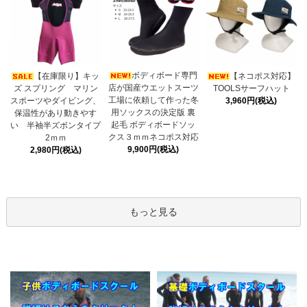
ボディボード専門
【在庫限り】キッ
【ネコポス対応】
店が国産ウエットスーツ
ズ スプリング マリン
TOOLSサーフハット
工場に依頼して作った冬
スポーツやダイビング、
3,960円(税込)
用ソックスの決定版 裏
保温性があり動きやす
起毛 ボディボードソッ
い 半袖半ズボンタイプ
クス３ｍｍネコポス対応
2ｍｍ
9,900円(税込)
2,980円(税込)
もっと見る