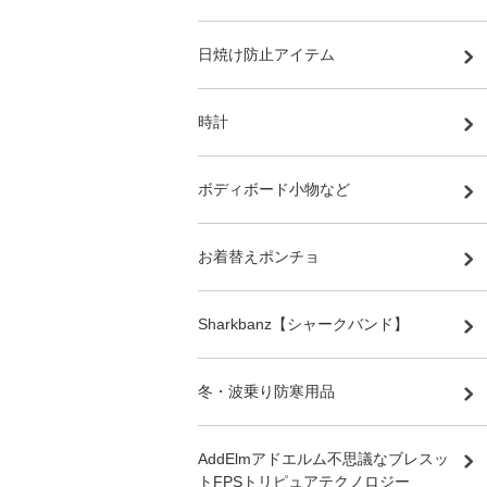
日焼け防止アイテム
時計
ボディボード小物など
お着替えポンチョ
Sharkbanz【シャークバンド】
冬・波乗り防寒用品
AddElmアドエルム不思議なブレスッ
トFPSトリピュアテクノロジー