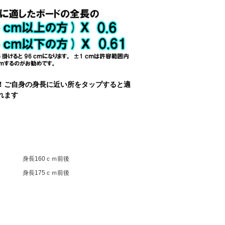
！ご自身の身長に近い所をタップすると適
れます
身長160ｃｍ前後
身長175ｃｍ前後