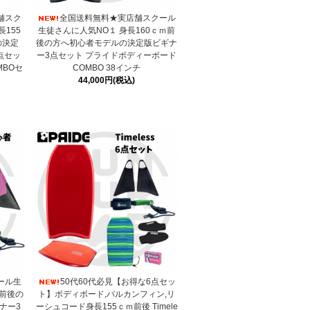
舗スク
全国送料無料★実店舗スクール
155
生徒さんに人気NO１ 身長160ｃｍ前
の決定
後の方へ初心者モデルの決定版ビギナ
点セッ
ー3点セット プライドボディーボード
MBOセ
COMBO 38インチ
44,000円(税込)
ール生
50代60代必見【お得な6点セッ
ｍ前後の
ト】ボディボード,バルカンフィン,リ
ナー3
ーシュコード身長155ｃｍ前後 Timele