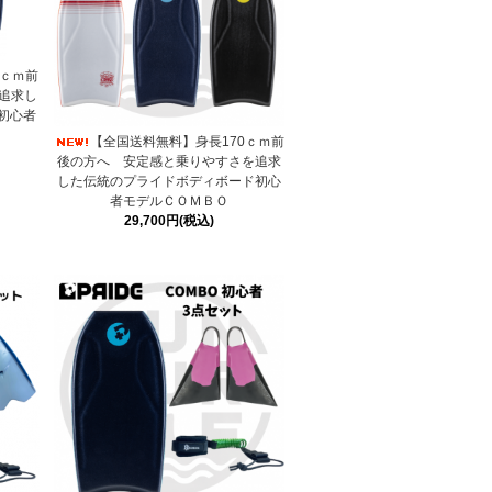
5ｃｍ前
追求し
初心者
【全国送料無料】身長170ｃｍ前
後の方へ 安定感と乗りやすさを追求
した伝統のプライドボディボード初心
者モデルＣＯＭＢＯ
29,700円(税込)