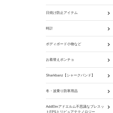
日焼け防止アイテム
時計
ボディボード小物など
お着替えポンチョ
Sharkbanz【シャークバンド】
冬・波乗り防寒用品
AddElmアドエルム不思議なブレスッ
トFPSトリピュアテクノロジー