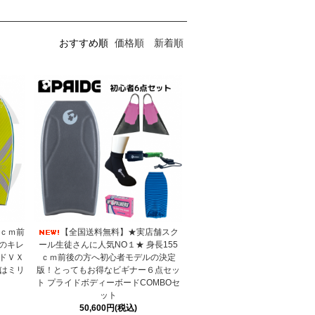
おすすめ順
価格順
新着順
3ｃｍ前
【全国送料無料】★実店舗スク
のキレ
ール生徒さんに人気NO１★ 身長155
ドＶＸ
ｃｍ前後の方へ初心者モデルの決定
ーはミリ
版！とってもお得なビギナー６点セッ
ト プライドボディーボードCOMBOセ
ット
50,600円(税込)