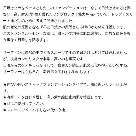
日焼け止めをベースとしたこのファンデーションは、今まで日焼け止めとは異
なり、高い耐久(水)性と優れたサンプロテクト能力を備えていて、トップアスリ
ート達だけのために考えて開発されました。
肌の老化の原因となるUVAと日焼けの原因となるUVBから体を保護します。
このトランスルーセント製法は、滑らかで均等に肌に調和し、自然な顔色を失
う事なく日差しを防ぎます。
サーフィンは自然の中でするスポーツですので日焼けは避けては通れません
が、皮膚ガンのリスクが非常に高いのも事実です。
日頃からのケアをしっかりして、皮膚ガン防止と肌の老化を抑えたいですね。
サーファーはもちろん、老若男女問わずお勧めします。
★伸びが良いスティックファンデーションタイプで、肌に近いカラー仕上が
り。
★海水・汗をはじき返し、高い紫外線防止効果が持続します。
★顔にご使用して下さい。
★スムースでベトベトしない使い心地。