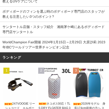
教えるUVケアについて
ボディボードのフィンを選ぶ時のボディボード専門店のスタッフが
教える注意したい3つのポイント?
サンタートル店舗・スタッフ紹介 湘南茅ケ崎にあるボディボード
専門店サンタートル
WorldChampion Fair開催 2024年1月15日～2月29日 大原沙莉 2023
年IBCワールドツアー世界チャンピオン記念
ランキング
1
2
3
ネコポス対応！TL
247VOOGIE リー
2026年モデル 身
S DRY FLOATER BAG 3
シュコード エルボー
長174cm前後の方へ ス