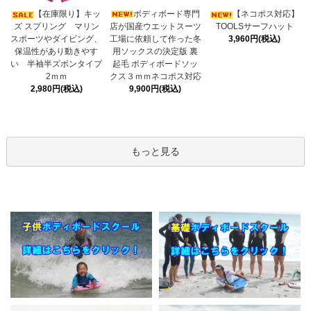
ボディボード専門
【在庫限り】キッ
【ネコポス対応】
店が国産ウエットスーツ
ズ スプリング マリン
TOOLSサーフハット
工場に依頼して作った冬
スポーツやダイビング、
3,960円(税込)
用ソックスの決定版 裏
保温性があり動きやす
起毛 ボディボードソッ
い 半袖半ズボンタイプ
クス３ｍｍネコポス対応
2ｍｍ
9,900円(税込)
2,980円(税込)
もっと見る