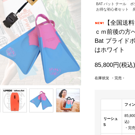
BAT バット テール
ボ
お得な初心者セット
【全国送料無
ｃｍ前後の方へ
Bat プライド
はホワイト
85,800円(税込
在庫状況 ・完売・
フィン
85,8
リーシュ
込)
S
・完