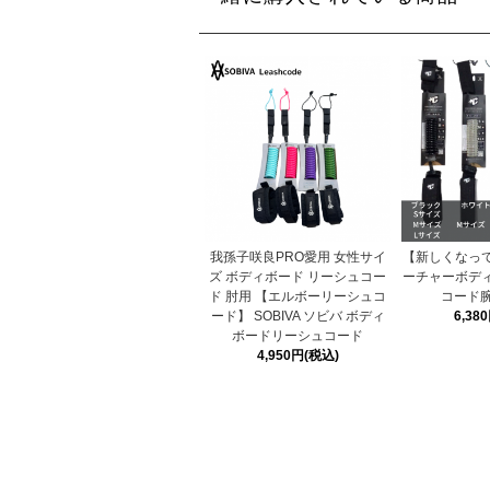
我孫子咲良PRO愛用 女性サイ
【新しくなっ
ズ ボディボード リーシュコー
ーチャーボデ
ド 肘用 【エルボーリーシュコ
コード腕
ード】 SOBIVA ソビバ ボディ
6,38
ボードリーシュコード
4,950円(税込)