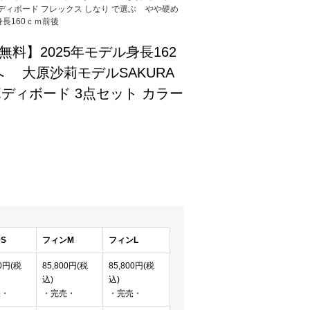
ディボード フレックス しなり で選ぶ
やや硬め
身長160ｃｍ前後
料】2025年モデル身長162
 大原沙莉モデルSAKURA
ボディボード 3点セット カラー
)
S
フィンM
フィンL
00円(税
85,800円(税
85,800円(税
込)
込)
売・
・完売・
・完売・