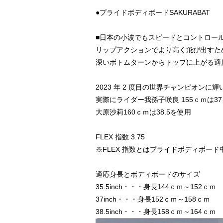
●プライドボディボードSAKURABAT
■日本の小波でもスピードとコントロー
リップアクションでより高く飛び出すた
深いボトムターンからトップに上がる適度
2023 年 2 度目の世界チャンピオ
実際にライダー我孫子咲良 155ｃｍは3
大原沙莉160ｃｍは38.5を使用
FLEX 指数 3.75
※FLEX 指数とはプライドボディボー
適応身長とボディボードのサイズ
35.5inch・・・身長144ｃｍ～152ｃｍ
37inch・・・身長152ｃｍ～158ｃｍ
38.5inch・・・身長158ｃｍ～164ｃｍ