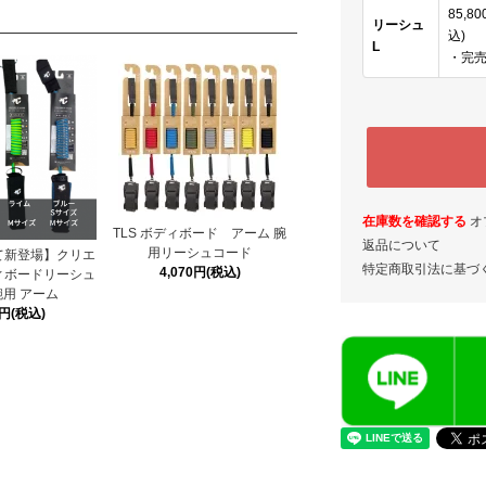
85,8
リーシュ
込)
L
・完
在庫数を確認する
オ
TLS ボディボード アーム 腕
返品について
用リーシュコード
て新登場】クリエ
特定商取引法に基づ
4,070円(税込)
ィボードリーシュ
用 アーム
0円(税込)