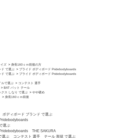
サイズ
>
身長160ｃｍ前後の方
ンド で選ぶ
>
プライド ボディボード Pridebodyboards
ンド で選ぶ
>
プライド ボディボード Pridebodyboards
イルで選ぶ
>
コンテスト 選手
>
BAT バット テール
ックス しなり で選ぶ
>
やや硬め
ト
>
身長160ｃｍ前後
ボディボード ブランド で選ぶ
debodyboards
 で選ぶ
debodyboards
THE SAKURA
で選ぶ
コンテスト 選手
テール 形状 で選ぶ