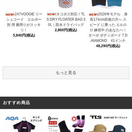
ネコポス対応！TL
247VOOGIE リー
2026年モデル 身
S DRY FLOATER BAG 3
シュコード エルボー
長174cm前後の方へ ス
0L｜防水ドライバッグ
肘 用 腕周りがスッキ
ピード に乗った エルロ
2,860円(税込)
リ！
ロ 練習中 のあなたへ！
5,940円(税込)
ターボ ボディボード 7 D
AIAMOND 41インチ
48,290円(税込)
もっと見る
おすすめ商品