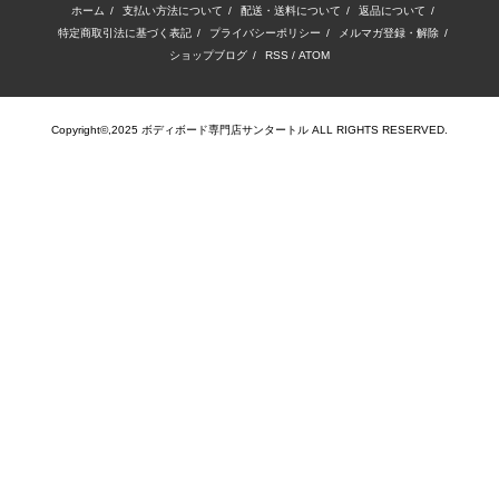
ホーム
/
支払い方法について
/
配送・送料について
/
返品について
/
特定商取引法に基づく表記
/
プライバシーポリシー
/
メルマガ登録・解除
/
ショップブログ
/
RSS
/
ATOM
Copyright©,2025 ボディボード専門店サンタートル ALL RIGHTS RESERVED.