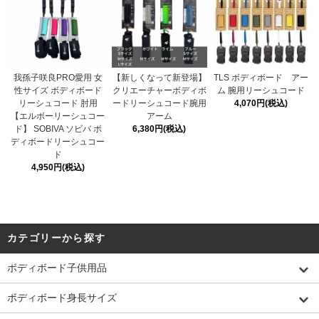
我孫子咲良PRO愛用 女
【新しくなって新登場】
TLS ボディボード アー
性サイズ ボディボード
クリエーチャーボディボ
ム 腕用リーシュコード
リーシュコード 肘用
ードリーシュコード腕用
4,070円(税込)
【エルボーリーシュコー
アーム
ド】 SOBIVA ソビバ ボ
6,380円(税込)
ディボードリーシュコー
ド
4,950円(税込)
カテゴリーから探す
ボディボード子供用品
ボディボード身長サイズ