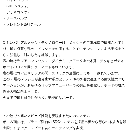
・SDCシステム
・デッキコンツアー
・ノーズバルブ
・クレセントBATテール
新しいバリアルメッシュテクノロジーは、メッシュの二重構造で構成されてお
り、最も必要な部分にメッシュを使用することで、テンションによる突起をさ
らに強化し、肘のしわを軽減します。
表の層はラジアルフレックス・ダイナミックアーク®の外側、デッキとボディ
ボードのコアの間にラミネートされています。
裏の層はコアとスリックの間、スリックの全面にラミネートされています。
この 2 層のメッシュが生み出す張力と、デッキの外側に生まれる耐久性のバリ
エーションが、あらゆるリップマニューバーでの突起を強化し、ボードの耐久
性を大幅に向上させる。
今までで最も耐久性があり、効率的なボード。
・小波での速いスピード性能を実現するためのシステム
ボトム面には、プライド独自の SDCシステムを採用水流から得られる揚力を最
大限に引き上げ、スピードあるライディングを実現。