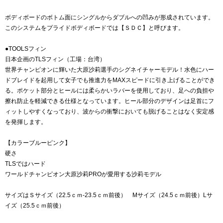
ボディボードのボトム面にシングルからダブルへの凹みが形成されています。
このシステムをプライドボディボードでは【ＳＤＣ】と呼びます。
●TOOLSフィン
日本企画のTLSフィン（工場：台湾）
世界チャンピオンに輝いた大原沙莉選手のシグネイチャーモデル！水色にハー
ドブレイドを起用して女子でも推進力をMAXスピードに引き上げることができ
る。ポケット部分とヒールには柔らかいラバーを使用しており、足への負担や
擦れ防止を軽減できる仕様となっています。ヒール部分のデザインは足首にフ
ィットしやすくなっており、波からの衝撃においても脱げることはなく安定感
を発揮します。
【カラーブルーピンク】
硬さ
TLSではハード
ワールドチャンピオン大原沙莉PROが愛用する沙莉モデル
サイズはＳサイズ（22.5ｃｍ-23.5ｃｍ前後） Mサイズ（24.5ｃｍ前後）Lサ
イズ（25.5ｃｍ前後）