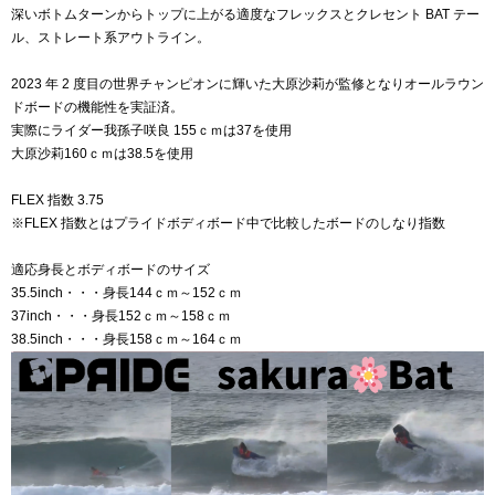
深いボトムターンからトップに上がる適度なフレックスとクレセント BAT テー
ル、ストレート系アウトライン。
2023 年 2 度目の世界チャンピオンに輝いた大原沙莉が監修となりオールラウン
ドボードの機能性を実証済。
実際にライダー我孫子咲良 155ｃｍは37を使用
大原沙莉160ｃｍは38.5を使用
FLEX 指数 3.75
※FLEX 指数とはプライドボディボード中で比較したボードのしなり指数
適応身長とボディボードのサイズ
35.5inch・・・身長144ｃｍ～152ｃｍ
37inch・・・身長152ｃｍ～158ｃｍ
38.5inch・・・身長158ｃｍ～164ｃｍ