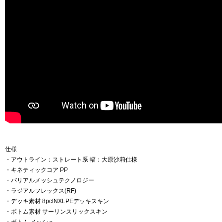
仕様
・アウトライン：ストレート系 幅：大原沙莉仕様
・キネティックコア PP
・バリアルメッシュテクノロジー
・ラジアルフレックス(RF)
・デッキ素材 8pcfNXLPEデッキスキン
・ボトム素材 サーリンスリックスキン
・ボトム メッシュ