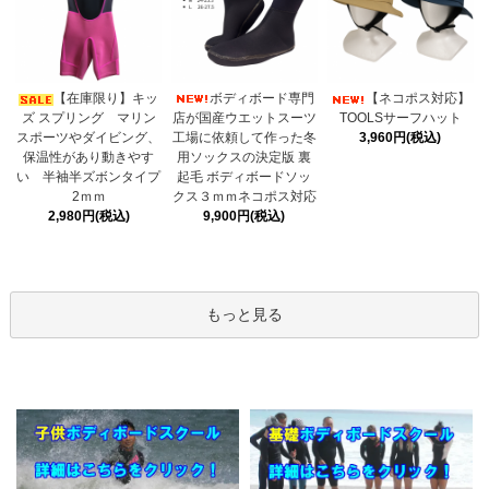
ボディボード専門
【在庫限り】キッ
【ネコポス対応】
店が国産ウエットスーツ
ズ スプリング マリン
TOOLSサーフハット
工場に依頼して作った冬
スポーツやダイビング、
3,960円(税込)
用ソックスの決定版 裏
保温性があり動きやす
起毛 ボディボードソッ
い 半袖半ズボンタイプ
クス３ｍｍネコポス対応
2ｍｍ
9,900円(税込)
2,980円(税込)
もっと見る