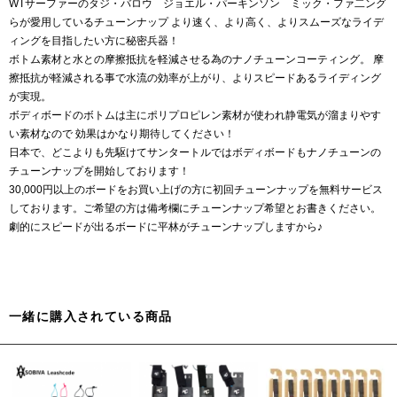
WTサーファーのタジ・バロウ ジョエル・パーキンソン ミック・ファ二ング
らが愛用しているチューンナップ より速く、より高く、よりスムーズなライデ
ィングを目指したい方に秘密兵器！
ボトム素材と水との摩擦抵抗を軽減させる為のナノチューンコーティング。 摩
擦抵抗が軽減される事で水流の効率が上がり、よりスピードあるライディング
が実現。
ボディボードのボトムは主にポリプロピレン素材が使われ静電気が溜まりやす
い素材なので 効果はかなり期待してください！
日本で、どこよりも先駆けてサンタートルではボディボードもナノチューンの
チューンナップを開始しております！
30,000円以上のボードをお買い上げの方に初回チューンナップを無料サービス
しております。ご希望の方は備考欄にチューンナップ希望とお書きください。
劇的にスピードが出るボードに平林がチューンナップしますから♪
一緒に購入されている商品