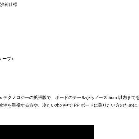
原沙莉仕様
ケーブ+
adialFlex テクノロジーの拡張版で、ボードのテールからノーズ 5cm 
軟性を重視する方や、冷たい水の中で PP ボードに乗りたい方のため