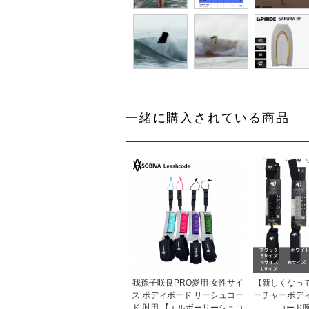
一緒に購入されている商品
我孫子咲良PRO愛用 女性サイ
【新しくなっ
ズ ボディボード リーシュコー
ーチャーボデ
ド 肘用 【エルボーリーシュコ
コード腕