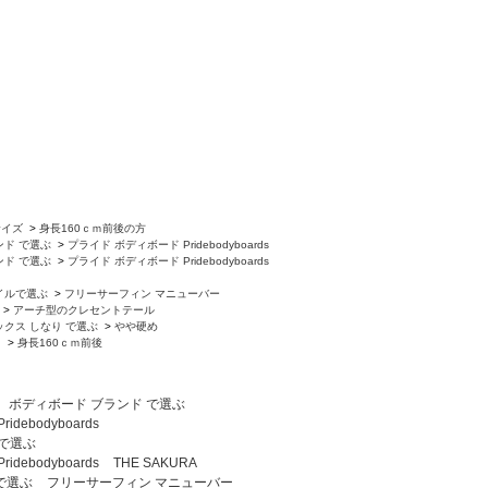
サイズ
>
身長160ｃｍ前後の方
ンド で選ぶ
>
プライド ボディボード Pridebodyboards
ンド で選ぶ
>
プライド ボディボード Pridebodyboards
イルで選ぶ
>
フリーサーフィン マニューバー
>
アーチ型のクレセントテール
ックス しなり で選ぶ
>
やや硬め
ト
>
身長160ｃｍ前後
ボディボード ブランド で選ぶ
debodyboards
 で選ぶ
debodyboards
THE SAKURA
で選ぶ
フリーサーフィン マニューバー