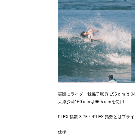
実際にライダー我孫子咲良 155ｃｍは 9
大原沙莉160ｃｍは96.5ｃｍを使用
FLEX 指数 3.75 ※FLEX 指数
仕様