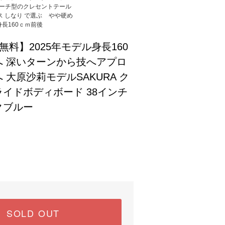
ーチ型のクレセントテール
 しなり で選ぶ
やや硬め
身長160ｃｍ前後
料】2025年モデル身長160
へ 深いターンから技へアプロ
 大原沙莉モデルSAKURA ク
イドボディボード 38インチ
クブルー
)
SOLD OUT