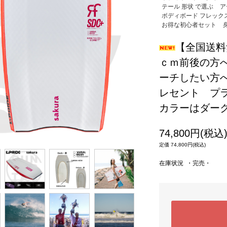
テール 形状 で選ぶ
ア
ボディボード フレックス
お得な初心者セット
【全国送料無
ｃｍ前後の方
ーチしたい方へ
レセント プラ
カラーはダー
74,800円(税込
定価 74,800円(税込)
在庫状況 ・完売・