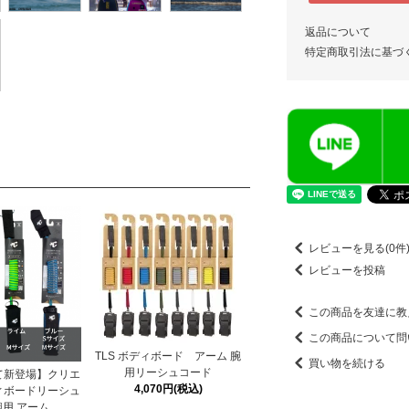
返品について
特定商取引法に基づ
レビューを見る(0件
レビューを投稿
この商品を友達に教
この商品について問
TLS ボディボード アーム 腕
買い物を続ける
用リーシュコード
て新登場】クリエ
4,070円(税込)
ィボードリーシュ
用 アーム