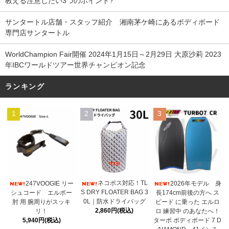
教える注意したい3つのポイント?
サンタートル店舗・スタッフ紹介 湘南茅ケ崎にあるボディボード
専門店サンタートル
WorldChampion Fair開催 2024年1月15日～2月29日 大原沙莉 2023
年IBCワールドツアー世界チャンピオン記念
ランキング
1
2
3
ネコポス対応！TL
247VOOGIE リー
2026年モデル 身
S DRY FLOATER BAG 3
シュコード エルボー
長174cm前後の方へ ス
0L｜防水ドライバッグ
肘 用 腕周りがスッキ
ピード に乗った エルロ
2,860円(税込)
リ！
ロ 練習中 のあなたへ！
5,940円(税込)
ターボ ボディボード 7 D