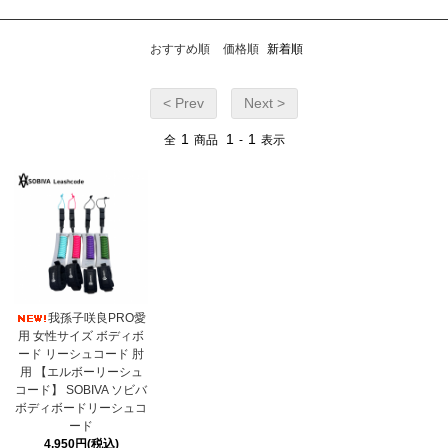
おすすめ順
価格順
新着順
< Prev
Next >
1
1
1
全
商品
-
表示
我孫子咲良PRO愛
用 女性サイズ ボディボ
ード リーシュコード 肘
用 【エルボーリーシュ
コード】 SOBIVA ソビバ
ボディボードリーシュコ
ード
4,950円(税込)