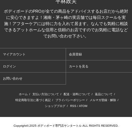
平林政夫
ボディボードのPROが全ての商品をアドバイスするお店だから絶対
に安心できますよ！湘南・茅ヶ崎の実店舗では毎日スクールを実
施！アフターケアには特に力を入れて居ます。なんでも気軽に相談
できるアットホームな信用と信頼のお店ですのでお気軽に電話など
でお問い合わせ下さい。
マイアカウント
会員登録
ログイン
カートを見る
お問い合わせ
ホーム
/
支払い方法について
/
配送・送料について
/
返品について
/
特定商取引法に基づく表記
/
プライバシーポリシー
/
メルマガ登録・解除
/
ショップブログ
/
RSS
/
ATOM
Copyright©,2025 ボディボード専門店サンタートル ALL RIGHTS RESERVED.