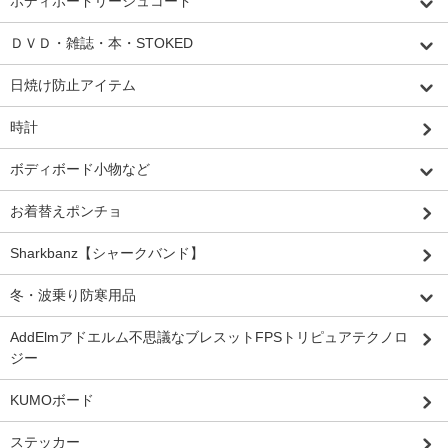
ボディボードリーシュコード
ＤＶＤ・雑誌・本・STOKED
日焼け防止アイテム
時計
ボディボード小物など
お着替えポンチョ
Sharkbanz【シャークバンド】
冬・波乗り防寒用品
AddElmアドエルム不思議なブレスットFPSトリピュアテクノロ
ジー
KUMOボード
ステッカー