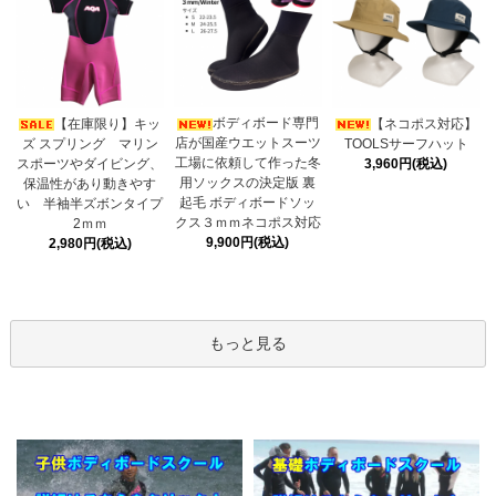
ボディボード専門
【在庫限り】キッ
【ネコポス対応】
店が国産ウエットスーツ
ズ スプリング マリン
TOOLSサーフハット
工場に依頼して作った冬
スポーツやダイビング、
3,960円(税込)
用ソックスの決定版 裏
保温性があり動きやす
起毛 ボディボードソッ
い 半袖半ズボンタイプ
クス３ｍｍネコポス対応
2ｍｍ
9,900円(税込)
2,980円(税込)
もっと見る