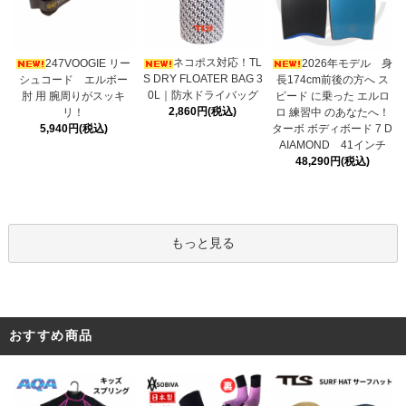
ネコポス対応！TL
247VOOGIE リー
2026年モデル 身
S DRY FLOATER BAG 3
シュコード エルボー
長174cm前後の方へ ス
0L｜防水ドライバッグ
肘 用 腕周りがスッキ
ピード に乗った エルロ
2,860円(税込)
リ！
ロ 練習中 のあなたへ！
5,940円(税込)
ターボ ボディボード 7 D
AIAMOND 41インチ
48,290円(税込)
もっと見る
おすすめ商品