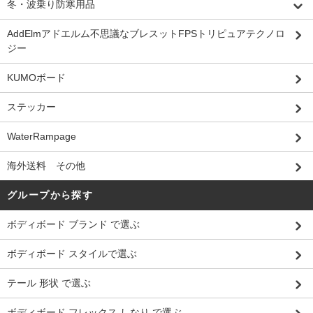
冬・波乗り防寒用品
AddElmアドエルム不思議なブレスットFPSトリピュアテクノロ
ジー
KUMOボード
ステッカー
WaterRampage
海外送料 その他
グループから探す
ボディボード ブランド で選ぶ
ボディボード スタイルで選ぶ
テール 形状 で選ぶ
ボディボード フレックス しなり で選ぶ