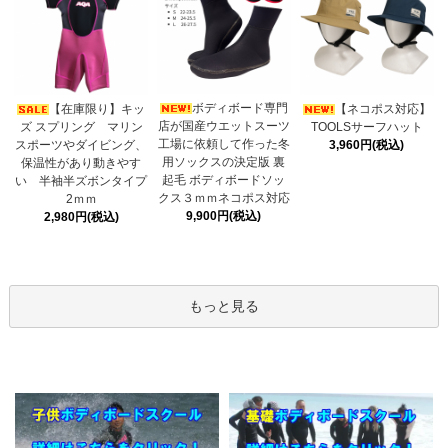
ボディボード専門
【在庫限り】キッ
【ネコポス対応】
店が国産ウエットスーツ
ズ スプリング マリン
TOOLSサーフハット
工場に依頼して作った冬
スポーツやダイビング、
3,960円(税込)
用ソックスの決定版 裏
保温性があり動きやす
起毛 ボディボードソッ
い 半袖半ズボンタイプ
クス３ｍｍネコポス対応
2ｍｍ
9,900円(税込)
2,980円(税込)
もっと見る