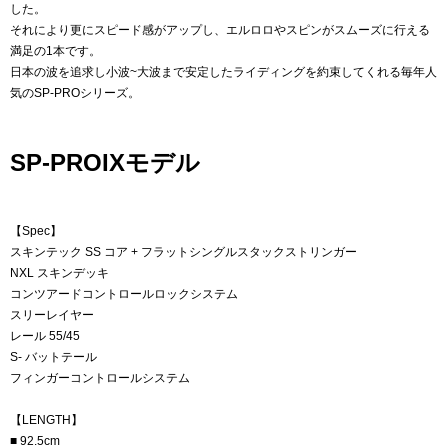
した。
それにより更にスピード感がアップし、エルロロやスピンがスムーズに行える
満足の1本です。
日本の波を追求し小波~大波まで安定したライディングを約束してくれる毎年人
気のSP-PROシリーズ。
SP-PROIXモデル
【Spec】
スキンテック SS コア + フラットシングルスタックストリンガー
NXL スキンデッキ
コンツアードコントロールロックシステム
スリーレイヤー
レール 55/45
S- バットテール
フィンガーコントロールシステム
【LENGTH】
■ 92.5cm