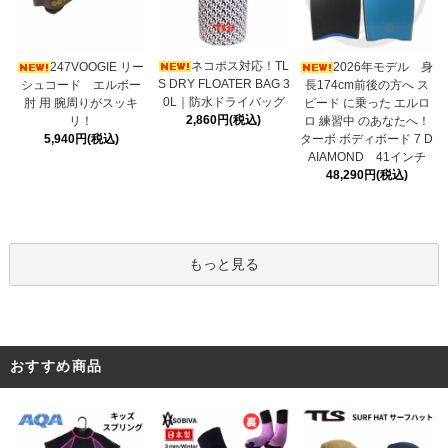
ネコポス対応！TL
247VOOGIE リー
2026年モデル 身
S DRY FLOATER BAG 3
シュコード エルボー
長174cm前後の方へ ス
0L｜防水ドライバッグ
肘 用 腕周りがスッキ
ピード に乗った エルロ
2,860円(税込)
リ！
ロ 練習中 のあなたへ！
5,940円(税込)
ターボ ボディボード 7 D
AIAMOND 41インチ
48,290円(税込)
もっと見る
おすすめ商品