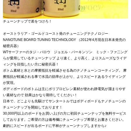
チューンナップで差をつけろ！
オーストラリア・ゴールドコースト発のチューニングテクノロジー
NANOTUNE BOARD TUNING TECHNOLOGY （2012年4月現在日本未発売の
秘密兵器）
WTサーファーのタジ・バロウ ジョエル・パーキンソン ミック・ファ二ング
らが愛用しているチューンナップ より速く、より高く、よりスムーズなライデ
ィングを目指したい方に秘密兵器！
ボトム素材と水との摩擦抵抗を軽減させる為のナノチューンコーティング。 摩
擦抵抗が軽減される事で水流の効率が上がり、よりスピードあるライディング
が実現。
ボディボードのボトムは主にポリプロピレン素材が使われ静電気が溜まりやす
い素材なので 効果はかなり期待してください！
日本で、どこよりも先駆けてサンタートルではボディボードもナノチューンの
チューンナップを開始しております！
30,000円以上のボードをお買い上げの方に初回チューンナップを無料サービス
しております。ご希望の方は備考欄にチューンナップ希望とお書きください。
劇的にスピードが出るボードに平林がチューンナップしますから♪