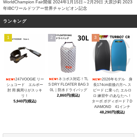
WorldChampion Fair開催 2024年1月15日～2月29日 大原沙莉 2023
年IBCワールドツアー世界チャンピオン記念
ランキング
1
2
3
ネコポス対応！TL
247VOOGIE リー
2026年モデル 身
S DRY FLOATER BAG 3
シュコード エルボー
長174cm前後の方へ ス
0L｜防水ドライバッグ
肘 用 腕周りがスッキ
ピード に乗った エルロ
2,860円(税込)
リ！
ロ 練習中 のあなたへ！
5,940円(税込)
ターボ ボディボード 7 D
AIAMOND 41インチ
48,290円(税込)