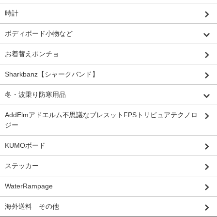
時計
ボディボード小物など
お着替えポンチョ
Sharkbanz【シャークバンド】
冬・波乗り防寒用品
AddElmアドエルム不思議なブレスットFPSトリピュアテクノロ
ジー
KUMOボード
ステッカー
WaterRampage
海外送料 その他