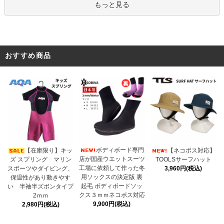
もっと見る
おすすめ商品
ボディボード専門
【在庫限り】キッ
【ネコポス対応】
店が国産ウエットスーツ
ズ スプリング マリン
TOOLSサーフハット
工場に依頼して作った冬
スポーツやダイビング、
3,960円(税込)
用ソックスの決定版 裏
保温性があり動きやす
起毛 ボディボードソッ
い 半袖半ズボンタイプ
クス３ｍｍネコポス対応
2ｍｍ
9,900円(税込)
2,980円(税込)