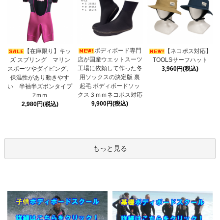
ボディボード専門
【在庫限り】キッ
【ネコポス対応】
店が国産ウエットスーツ
ズ スプリング マリン
TOOLSサーフハット
工場に依頼して作った冬
スポーツやダイビング、
3,960円(税込)
用ソックスの決定版 裏
保温性があり動きやす
起毛 ボディボードソッ
い 半袖半ズボンタイプ
クス３ｍｍネコポス対応
2ｍｍ
9,900円(税込)
2,980円(税込)
もっと見る