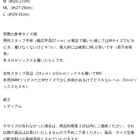
M（約25-27cm）
ML（約27-29cm）
L（約29-31cm）
実際の参考サイズ感
男性スタッフ平林（幅広甲高27ｃｍ）が素足で履いた感じではMサイズでピタ
ピタ。履けなくないけどキツい。個人的には確実にMLが良いです（若干余裕
有）
冬３ｍｍソックスを履いたらＬです。
女性スタッフ田辺（24ｃｍ）が2ｍｍソックスを履いてMS
冬用3MMソックスだとMサイズで少し余裕があるけでどＯＫなレベル（5ｍｍソ
ックスもＯＫ）
硬さ
ミディアム
※サイズが合わなかった場合は、商品到着後３日以内にご連絡ください。それ
以降の返品はお受けいたしませんので予めご了承ください。返品・サイズ交換
の配送料はお客様負担とさせていただきます。