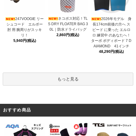
ネコポス対応！TL
247VOOGIE リー
2026年モデル 身
S DRY FLOATER BAG 3
シュコード エルボー
長174cm前後の方へ ス
0L｜防水ドライバッグ
肘 用 腕周りがスッキ
ピード に乗った エルロ
2,860円(税込)
リ！
ロ 練習中 のあなたへ！
5,940円(税込)
ターボ ボディボード 7 D
AIAMOND 41インチ
48,290円(税込)
もっと見る
おすすめ商品