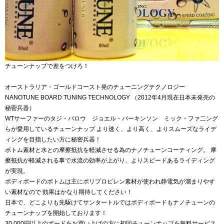
チューンナップで差をつけろ！
オーストラリア・ゴールドコースト発のチューニングテクノロジー
NANOTUNE BOARD TUNING TECHNOLOGY （2012年4月現在日本未発売の
秘密兵器）
WTサーファーのタジ・バロウ ジョエル・パーキンソン ミック・ファ二ング
らが愛用しているチューンナップ より速く、より高く、よりスムーズなライデ
ィングを目指したい方に秘密兵器！
ボトム素材と水との摩擦抵抗を軽減させる為のナノチューンコーティング。 摩
擦抵抗が軽減される事で水流の効率が上がり、よりスピードあるライディング
が実現。
ボディボードのボトムは主にポリプロピレン素材が使われ静電気が溜まりやす
い素材なので 効果はかなり期待してください！
日本で、どこよりも先駆けてサンタートルではボディボードもナノチューンの
チューンナップを開始しております！
30,000円以上のボードをお買い上げの方に初回チューンナップを無料サービス