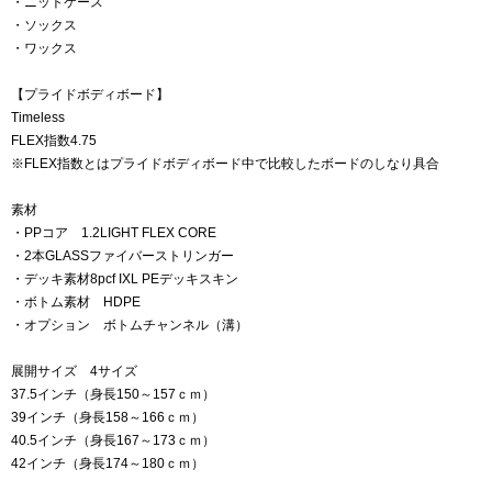
・ニットケース
・ソックス
・ワックス
【プライドボディボード】
Timeless
FLEX指数4.75
※FLEX指数とはプライドボディボード中で比較したボードのしなり具合
素材
・PPコア 1.2LIGHT FLEX CORE
・2本GLASSファイバーストリンガー
・デッキ素材8pcf IXL PEデッキスキン
・ボトム素材 HDPE
・オプション ボトムチャンネル（溝）
展開サイズ 4サイズ
37.5インチ（身長150～157ｃｍ）
39インチ（身長158～166ｃｍ）
40.5インチ（身長167～173ｃｍ）
42インチ（身長174～180ｃｍ）